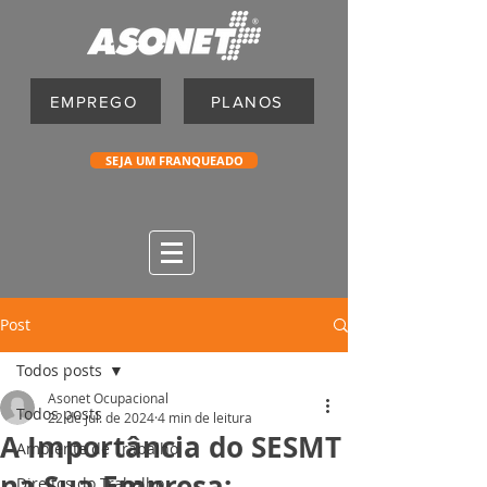
EMPREGO
PLANOS
SEJA UM FRANQUEADO
Post
Todos posts
Asonet Ocupacional
Todos posts
22 de jul. de 2024
4 min de leitura
A Importância do SESMT
Ambiente de Trabalho
na Sua Empresa:
Direitos do Trabalho