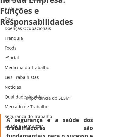
Funções e
Artigos
Dicas
Responsabilidades
Doenças Ocupacionais
Franquia
Foods
eSocial
Medicina do Trabalho
Leis Trabalhistas
Notícias
Qualidade de Vida
Importância do SESMT
Mercado de Trabalho
Segurança do Trabalho
A segurança e a saúde dos 
Saúde e Bem Estar
trabalhadores são 
fundamentais para o sucesso e 