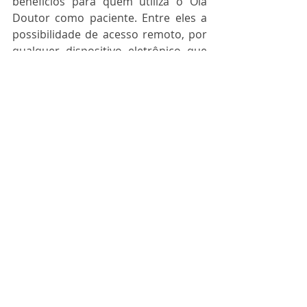
benefícios para quem utiliza o Olá 
Doutor como paciente. Entre eles a 
possibilidade de acesso remoto, por 
qualquer dispositivo eletrônico que 
esteja conectado na internet. A 
gratuidade e a confidencialidade das 
consultas fazem com que os usuários 
se sintam seguros e agendem 
atendimentos periódicos. 
Aumentando assim a saúde em geral 
e contribuindo para o desempenho 
profissional.
Se você ficou interessado em utilizar 
a plataforma de atendimento médico 
Olá, Doutor entre em contato com a 
Asonet. 
Este artigo foi escrito por 
Juliana 
Colognesi