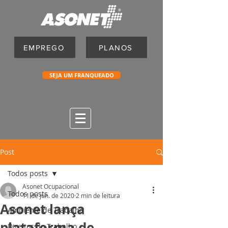
EMPREGO
PLANOS
SEJA UM FRANQUEADO
Post
Todos posts
Asonet Ocupacional
Todos posts
11 de jun. de 2020
2 min de leitura
Asonet lança
Ambiente de Trabalho
plataforma de
Direitos do Trabalho