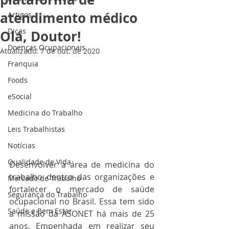
atendimento médico
Artigos
Dicas
Olá, Doutor!
Doenças Ocupacionais
Atualizado:
7 de out. de 2020
Franquia
Foods
eSocial
Medicina do Trabalho
Leis Trabalhistas
Notícias
Qualidade de Vida
Desenvolver a área de medicina do 
trabalho dentro das organizações e 
Mercado de Trabalho
fortalecer o mercado de saúde 
Segurança do Trabalho
ocupacional no Brasil. Essa tem sido 
Saúde e Bem Estar
a missão da ASONET há mais de 25 
anos. Empenhada em realizar seu 