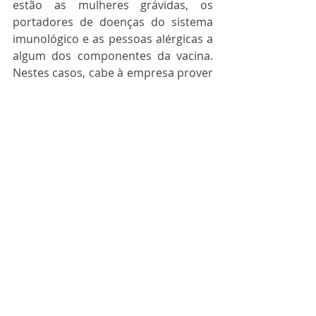
estão as mulheres grávidas, os 
portadores de doenças do sistema 
imunológico e as pessoas alérgicas a 
algum dos componentes da vacina. 
Nestes casos, cabe à empresa prover 
as condições para que o colaborador 
passe a atuar de forma segura, como 
por meio do 
teletrabalho
.
A demissão por justa causa a quem 
se recusar a tomar a vacina contra a 
Covid-19 ainda deve gerar muita 
discussão. É importante que a 
empresa se mantenha atenta à 
legislação para ter segurança em 
suas decisões. 
Quer manter sua empresa sempre 
em dia com as obrigações relativas à 