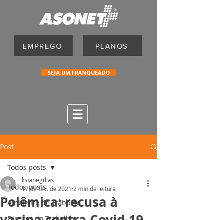
EMPREGO
PLANOS
SEJA UM FRANQUEADO
Post
Todos posts
lisianegdias
Todos posts
17 de fev. de 2021
2 min de leitura
Polêmica: recusa à
Ambiente de Trabalho
vacina contra Covid-19
Direitos do Trabalho