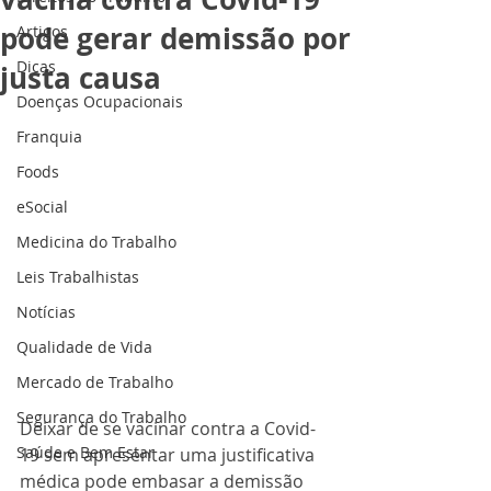
pode gerar demissão por
Artigos
Dicas
justa causa
Doenças Ocupacionais
Franquia
Foods
eSocial
Medicina do Trabalho
Leis Trabalhistas
Notícias
Qualidade de Vida
Mercado de Trabalho
Segurança do Trabalho
Deixar de se vacinar contra a Covid-
Saúde e Bem Estar
19 sem apresentar uma justificativa 
médica pode embasar a demissão 