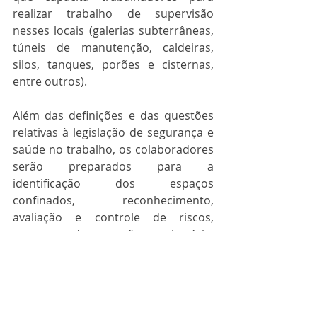
realizar trabalho de supervisão 
nesses locais (galerias subterrâneas, 
túneis de manutenção, caldeiras, 
silos, tanques, porões e cisternas, 
entre outros). 
Além das definições e das questões 
relativas à legislação de segurança e 
saúde no trabalho, os colaboradores 
serão preparados para a 
identificação dos espaços 
confinados, reconhecimento, 
avaliação e controle de riscos, 
programa de proteção respiratória, 
operações de salvamento, primeiros 
socorros, entre outros. Carga 
horária: 
40 horas
. Validade: 
12 
meses