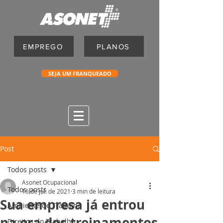
EMPREGO
PLANOS
SEJA UM FRANQUEADO
Post
Todos posts
Asonet Ocupacional
Todos posts
16 de jul. de 2021
3 min de leitura
Sua empresa já entrou
Ambiente de Trabalho
na era dos treinamentos
Direitos do Trabalho