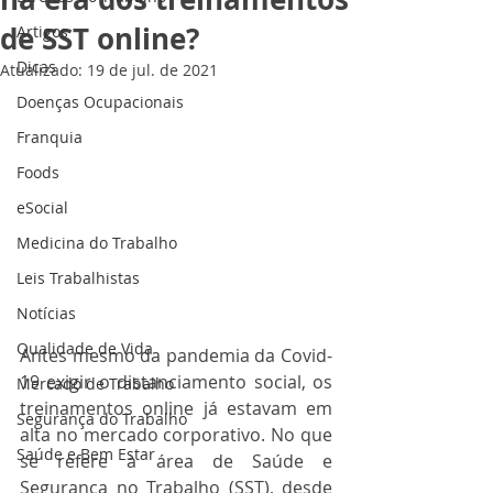
de SST online?
Artigos
Dicas
Atualizado:
19 de jul. de 2021
Doenças Ocupacionais
Franquia
Foods
eSocial
Medicina do Trabalho
Leis Trabalhistas
Notícias
Qualidade de Vida
Antes mesmo da pandemia da Covid-
19 exigir o distanciamento social, os 
Mercado de Trabalho
treinamentos online já estavam em 
Segurança do Trabalho
alta no mercado corporativo. No que 
Saúde e Bem Estar
se refere à área de Saúde e 
Segurança no Trabalho (SST), desde 