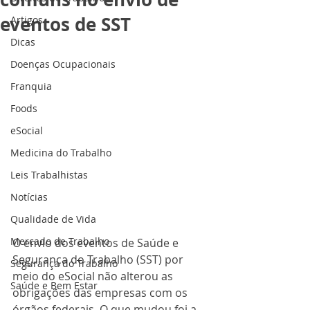
eventos de SST
Artigos
Dicas
Doenças Ocupacionais
Franquia
Foods
eSocial
Medicina do Trabalho
Leis Trabalhistas
Notícias
Qualidade de Vida
Mercado de Trabalho
O envio dos eventos de Saúde e 
Segurança do Trabalho (SST) por 
Segurança do Trabalho
meio do eSocial não alterou as 
Saúde e Bem Estar
obrigações das empresas com os 
órgãos federais. O que mudou foi a 