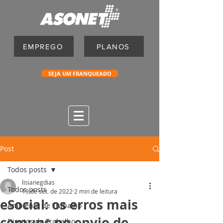
EMPREGO
PLANOS
SEJA UM FRANQUEADO
Post
Todos posts
lisianegdias
Todos posts
19 de set. de 2022
2 min de leitura
eSocial: os erros mais
Ambiente de Trabalho
comuns no envio de
Direitos do Trabalho