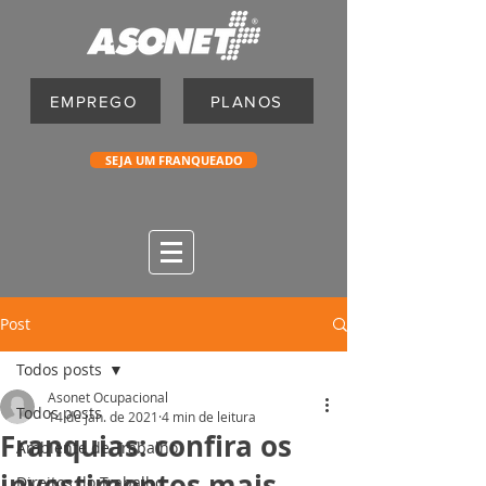
EMPREGO
PLANOS
SEJA UM FRANQUEADO
Post
Todos posts
Asonet Ocupacional
Todos posts
14 de jan. de 2021
4 min de leitura
Franquias: confira os
Ambiente de Trabalho
investimentos mais
Direitos do Trabalho