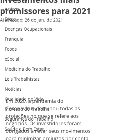
promissores para 2021
Artigos
Dicas
Atualizado:
26 de jan. de 2021
Doenças Ocupacionais
Franquia
Foods
eSocial
Medicina do Trabalho
Leis Trabalhistas
Notícias
Qualidade de Vida
Em 2020, a pandemia do 
Coronavírus derrubou todas as 
Mercado de Trabalho
projeções no que se refere aos 
Segurança do Trabalho
negócios. Os investidores foram 
Saúde e Bem Estar
obrigados a rever seus movimentos 
para minimizar prejuízos por conta 