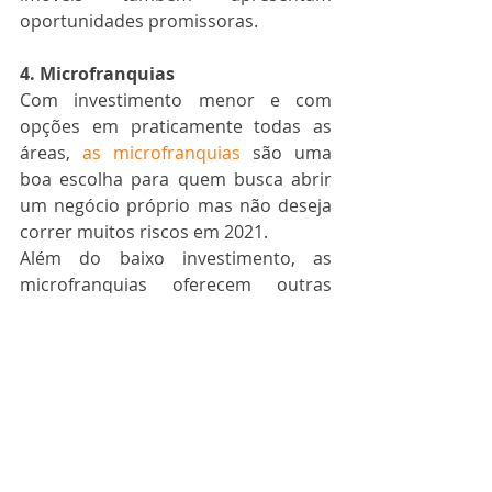
oportunidades promissoras.
4. Microfranquias
Com investimento menor e com 
opções em praticamente todas as 
áreas, 
as microfranquias
 são uma 
boa escolha para quem busca abrir 
um negócio próprio mas não deseja 
correr muitos riscos em 2021.
Além do baixo investimento, as 
microfranquias oferecem outras 
vantagens aos franqueados. Em 
geral, são negócios de retorno 
rápido. O modelo de gestão é mais 
flexível. As microfranquias no modelo 
“home based” dispensam escritório 
ou ponto comercial, o que elimina 
custos. 