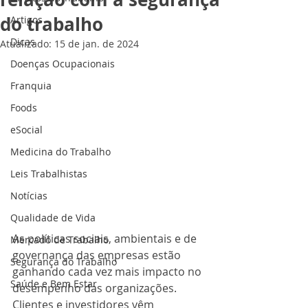
do trabalho
Artigos
Dicas
Atualizado:
15 de jan. de 2024
Doenças Ocupacionais
Franquia
Foods
eSocial
Medicina do Trabalho
Leis Trabalhistas
Notícias
Qualidade de Vida
As políticas sociais, ambientais e de 
Mercado de Trabalho
governança das empresas estão 
Segurança do Trabalho
ganhando cada vez mais impacto no 
Saúde e Bem Estar
desempenho das organizações. 
Clientes e investidores vêm 