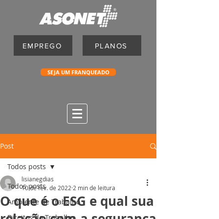
EMPREGO
PLANOS
SEJA UM FRANQUEADO
Post
Todos posts
lisianegdias
Todos posts
10 de fev. de 2022
2 min de leitura
O que é o ESG e qual sua
Ambiente de Trabalho
relação com a segurança
Direitos do Trabalho