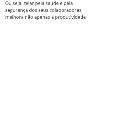
Ou seja: zelar pela saúde e pela 
segurança dos seus colaboradores 
melhora não apenas a produtividade 
do seu negócio. Também tem 
impacto positivo na reputação da 
empresa e na sua valorização frente 
ao mercado.
E esta tarefa pode ser muito mais 
eficaz quando se conta com o 
suporte de uma 
consultoria 
especializada em segurança e saúde 
do trabalho
. Com mais de 20 anos 
de experiência, a Asonet 
Ocupacional pode auxiliar sua 
empresa em todos os processos de 
sua política de SST.
Entre em contato 
com um de nossos 